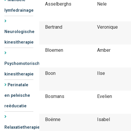
Asselberghs
Nele
lymfedrainage
Bertrand
Veronique
Neurologische
kinesitherapie
Bloemen
Amber
Psychomotorische
Boon
Ilse
kinesitherapie
Perinatale
en pelvische
Bosmans
Evelien
reëducatie
Boënne
Isabel
Relaxatietherapie