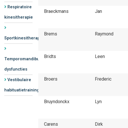
Respiratoire
Braeckmans
Jan
kinesitherapie
Brems
Raymond
Sportkinesitherapie
Bridts
Leen
Temporomandibulaire
dysfuncties
Broers
Frederic
Vestibulaire
habituatietraining
Bruyndonckx
Lyn
Carens
Dirk