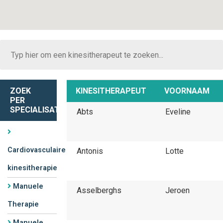
ZOEK
KINESITHERAPEUT
VOORNAAM
PER
SPECIALISATIE
Abts
Eveline
Cardiovasculaire
Antonis
Lotte
kinesitherapie
Manuele
Asselberghs
Jeroen
Therapie
Manuele