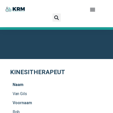
VAN GILS ROB
KINESITHERAPEUT
Naam
Van Gils
Voornaam
Rob