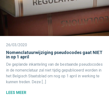
26/03/2020
Nomenclatuurwijziging pseudocodes gaat NIET
in op 1 april
De geplande inkanteling van de bestaande pseudocodes
in de nomenclatuur zal niet tijdig gepubliceerd worden in
het Belgisch Staatsblad om nog op 1 april in werking te
kunnen treden. Deze [...]
LEES MEER