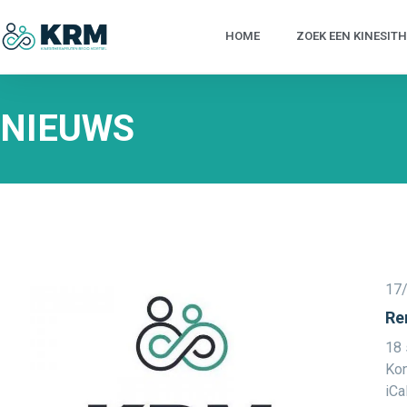
HOME
ZOEK EEN KINESIT
NIEUWS
17
Re
18 
Kon
iCa