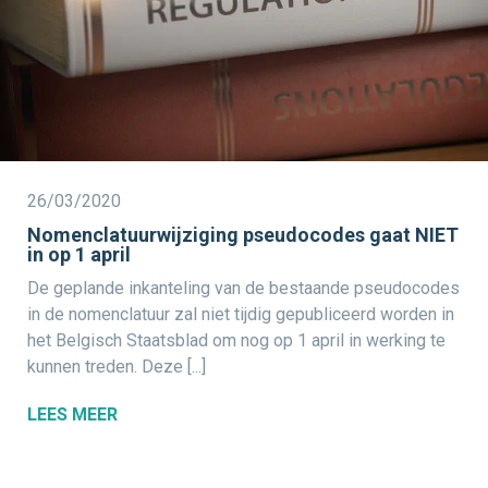
26/03/2020
Nomenclatuurwijziging pseudocodes gaat NIET
in op 1 april
De geplande inkanteling van de bestaande pseudocodes
in de nomenclatuur zal niet tijdig gepubliceerd worden in
het Belgisch Staatsblad om nog op 1 april in werking te
kunnen treden. Deze [...]
LEES MEER